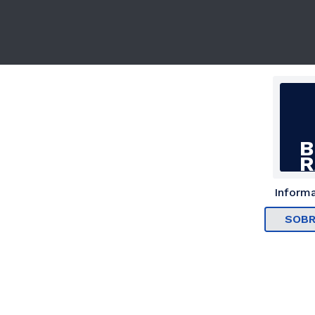
B
R
Informa
SOBR