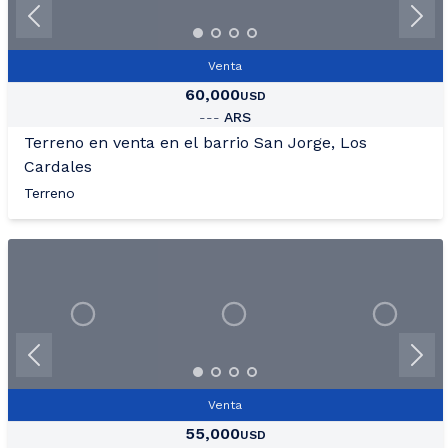
Venta
60,000
USD
---
ARS
Terreno en venta en el barrio San Jorge, Los
Cardales
Terreno
Venta
55,000
USD