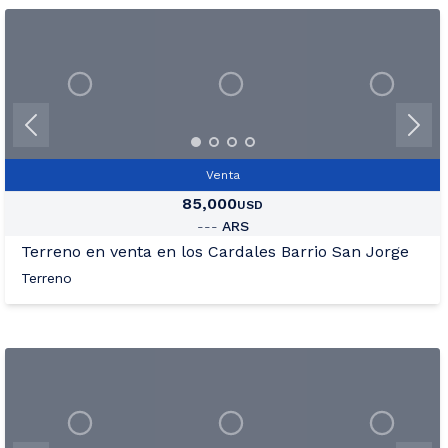
+27
Ver Mas Fotos
Venta
85,000
USD
---
ARS
Terreno en venta en los Cardales Barrio San Jorge
Terreno
+12
Ver Mas Fotos