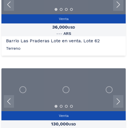
Venta
36,000
USD
---
ARS
Barrio Las Praderas Lote en venta. Lote 62
Terreno
+8
Ver Mas Fotos
Venta
130,000
USD