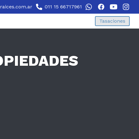
sraices.com.ar
011 15 66717961
Tasaciones
OPIEDADES