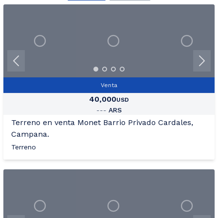
+18
Ver Mas Fotos
Venta
40,000
USD
---
ARS
Terreno en venta Monet Barrio Privado Cardales,
Campana.
Terreno
+33
Ver Mas Fotos