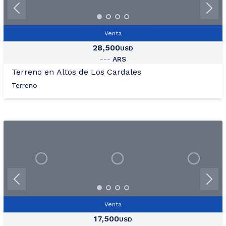
Venta
28,500
USD
---
ARS
Terreno en Altos de Los Cardales
Terreno
+23
Ver Mas Fotos
Venta
17,500
USD